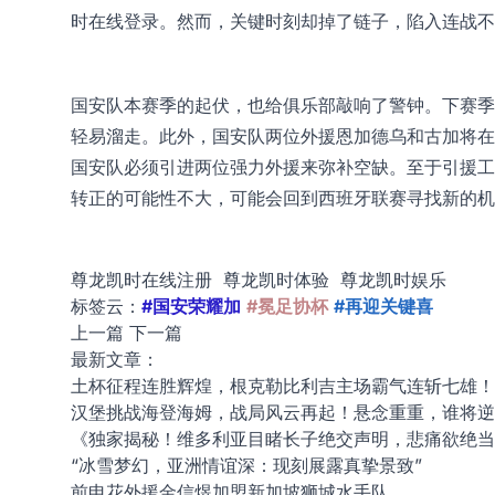
时在线登录
。然而，关键时刻却掉了链子，陷入连战不
国安队本赛季的起伏，也给俱乐部敲响了警钟。下赛季
轻易溜走。此外，国安队两位外援恩加德乌和古加将在
国安队必须引进两位强力外援来弥补空缺。至于引援工
转正的可能性不大，可能会回到西班牙联赛寻找新的机
尊龙凯时在线注册
尊龙凯时体验
尊龙凯时娱乐
标签云：
#国安荣耀加
#冕足协杯
#再迎关键喜
上一篇
下一篇
最新文章：
土杯征程连胜辉煌，根克勒比利吉主场霸气连斩七雄！
汉堡挑战海登海姆，战局风云再起！悬念重重，谁将逆
《独家揭秘！维多利亚目睹长子绝交声明，悲痛欲绝当
“冰雪梦幻，亚洲情谊深：现刻展露真挚景致”
前申花外援金信煜加盟新加坡狮城水手队