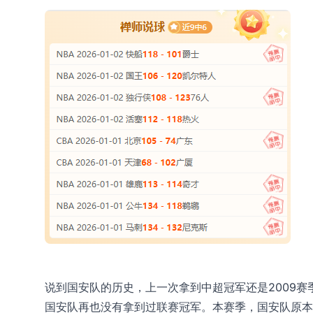
说到国安队的历史，上一次拿到中超冠军还是2009
国安队再也没有拿到过联赛冠军。本赛季，国安队原