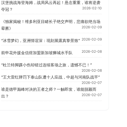
汉堡挑战海登海姆，战局风云再起！悬念重重，谁将逆袭
2026-02-10
夺冠？
《独家揭秘！维多利亚目睹长子绝交声明，悲痛欲绝当场
2026-02-09
晕厥》
2026-02-09
“冰雪梦幻，亚洲情谊深：现刻展露真挚景致”
2026-02-08
前申花外援金信煜加盟新加坡狮城水手队
“杜兰特脚踝小伤却错过连续客场之旅，遗憾不已！”
2026-02-08
“王大雷红牌罚下泰山队遭十人应战，中超与河南队战平”
2026-02-07
谁是德甲巅峰对决的王者之师？一触即发，谁能脱颖而
2026-02-07
出？