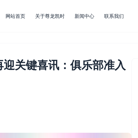
网站首页
关于尊龙凯时
新闻中心
联系我们
再迎关键喜讯：俱乐部准入