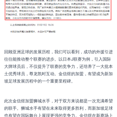
回顾亚洲足球的发展历程，我们可以看到，成功的外援引进
往往能推动整个联赛的进步。以日本J联赛为例，引入国际
大牌球员后，不仅提升了联赛的竞争力，还培养了一大批本
土优秀球员，
尊龙凯时互动
。金信煜的加盟，有望成为新加
坡足球发展历程中的一个重要里程碑。
此次金信煜加盟狮城水手，对于双方来说都是一次充满希望
的联手。狮城水手有望在未来取得更多胜利，而新加坡足球
也有望在国际舞台上展现更强的竞争力。金信煜在新赛场上