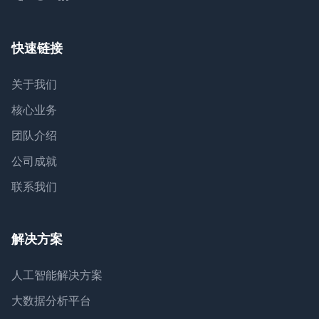
快速链接
关于我们
核心业务
团队介绍
公司成就
联系我们
解决方案
人工智能解决方案
大数据分析平台