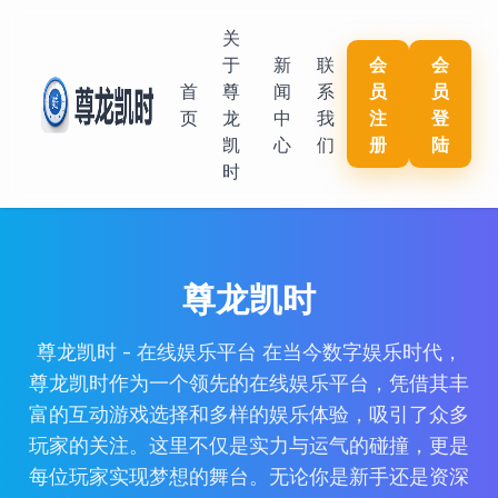
关
于
新
联
会
会
首
尊
闻
系
员
员
页
龙
中
我
注
登
凯
心
们
册
陆
时
尊龙凯时
尊龙凯时 - 在线娱乐平台 在当今数字娱乐时代，
尊龙凯时作为一个领先的在线娱乐平台，凭借其丰
富的互动游戏选择和多样的娱乐体验，吸引了众多
玩家的关注。这里不仅是实力与运气的碰撞，更是
每位玩家实现梦想的舞台。无论你是新手还是资深