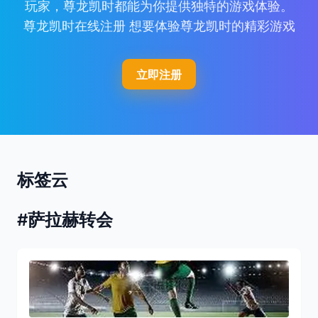
玩家，尊龙凯时都能为你提供独特的游戏体验。
尊龙凯时在线注册 想要体验尊龙凯时的精彩游戏
立即注册
标签云
#萨拉赫转会