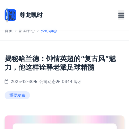
尊龙凯时
首页
新闻中心
公司动态
揭秘哈兰德：钟情英超的“复古风”魅
力，他这样诠释老派足球精髓
2025-12-30
公司动态
0644 阅读
重要发布