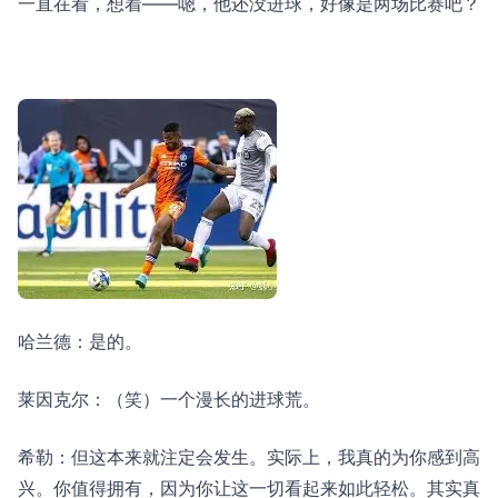
一直在看，想着——嗯，他还没进球，好像是两场比赛吧？
哈兰德：是的。
莱因克尔：（笑）一个漫长的进球荒。
希勒：但这本来就注定会发生。实际上，我真的为你感到高
兴。你值得拥有，因为你让这一切看起来如此轻松。其实真