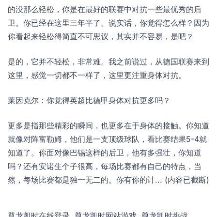
的没那么轻松，你是在最好的联赛中对抗一些最优秀的后
卫。你已经在这里三年半了。说实话，你觉得怎么样？因为
你看起来轻松得简直不可思议，其实并不容易，是吧？
是的，它并不轻松，非常难。我之前说过，从德国联赛来到
这里，感觉一切都不一样了，这里更注重身体对抗。
莱因克尔：你觉得英超比德甲身体对抗更多吗？
更多是指那些精彩的瞬间，也更多在于身体的接触。你知道
就像对阵富勒姆，他们是一支顶级球队，看比赛结果5-4就
知道了。你面对像巴锡这样的后卫，他有多强壮，你知道
吗？还有安诺生个子很高，每场比赛都有自己的特点，当
然，每场比赛都是独一无二的。你有你的计... (内容已截断)
尊龙凯时在线登录
尊龙凯时网站游戏
尊龙凯时挑战