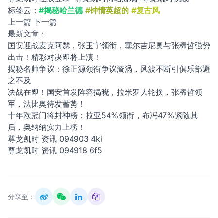
标签云：
#揭秘哈兰德
#钟情英超的
#复古风
上一篇
下一篇
最新文章：
国安迎战麦克阿瑟，张玉宁领衔，塞尔吉尼奥与张稀哲强势
出击！精彩对决即将上演！
揭秘名帅争议：徐正源领衔争议漩涡，风波不断引俱乐部避
之不及
决战在即！国安首发阵容揭晓，拉米罗大轮换，张稀哲领
军，法比奥待发蓄势！
十年欧冠门将封神榜：拉亚54%领衔，布冯47%紧随其
后，奥纳纳实力上榜！
尊龙凯时 资讯 094903 4ki
尊龙凯时 资讯 094918 6f5
分享至：