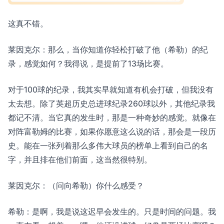
这真不错。
莱因克尔：那么，当你知道你轻松打破了他（希勒）的纪
录，感觉如何？我得说，是提前了13场比赛。
对于100球的纪录，我其实早就知道有机会打破，但我没有
太去想。除了英超历史总进球纪录260球以外，其他纪录我
都记不清。当它真的发生时，那是一种奇妙的感觉。就像在
对阵富勒姆的比赛，如果你愿意这么说的话，那会是一段历
史。能在一张列着那么多伟大球员的榜单上看到自己的名
字，并且排在他们前面，这当然很特别。
莱因克尔：（问向希勒）你什么感受？
希勒：是啊，我是说这迟早会发生的。只是时间的问题。我