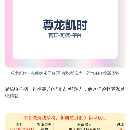
尊龙凯时 - 在线娱乐平台(互动游戏)实力与运气的碰撞新体验
揭秘哈兰德：钟情英超的“复古风”魅力，他这样诠释老派足
球精髓