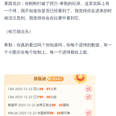
莱因克尔：你刚刚打破了阿兰-希勒的纪录。这里实际上有
一个球，我不知道你是否已经看到了。我觉得你走进来的时
候没注意到。我觉得你会在比赛中看到它。
（哈兰德点头）
希勒：你真的看过吗？你知道吗，你每个进球的数据，有一
个小图示在每个绘制上。每一个进球都在上面。