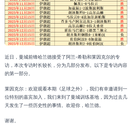
近日，曼城前锋哈兰德接受了阿兰-希勒和莱因克尔的专
访，本次专访时长较长，分为几部分发布。以下是专访内容
的第一部分。
莱因克尔：欢迎观看本期《足球之外》，我们有幸邀请到一
位特别的嘉宾加入，我们来到了曼城训练基地，因为过去几
天发生了一些历史性的事情。欢迎你，哈兰德。
谢谢。