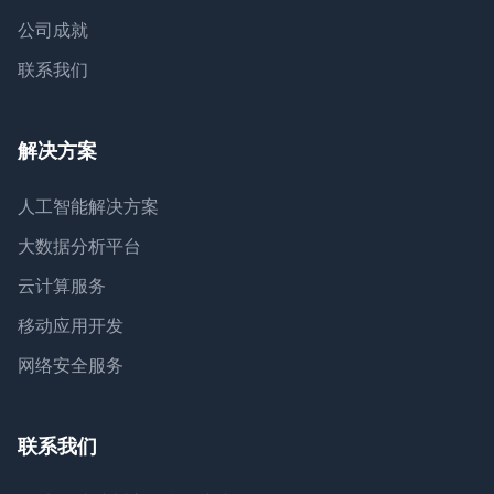
公司成就
联系我们
解决方案
人工智能解决方案
大数据分析平台
云计算服务
移动应用开发
网络安全服务
联系我们