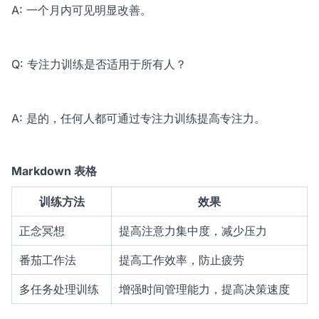
A: 一个月内可见明显改善。
Q: 专注力训练是否适用于所有人？
A: 是的，任何人都可通过专注力训练提高专注力。
Markdown 表格
训练方法
效果
正念冥想
提高注意力集中度，减少压力
番茄工作法
提高工作效率，防止疲劳
多任务处理训练
增强时间管理能力，提高决策速度