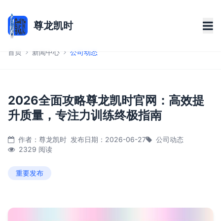
尊龙凯时
首页
新闻中心
公司动态
2026全面攻略尊龙凯时官网：高效提
升质量，专注力训练终极指南
作者：尊龙凯时 发布日期：2026-06-27
公司动态
2329 阅读
重要发布