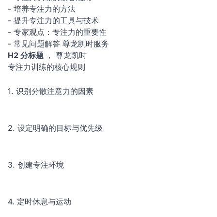
- 培养专注力的方法
- 提升专注力的工具与技术
- 专家观点：专注力的重要性
- 常见问题解答
尊龙凯时服务
H2 分标题
，
尊龙凯时
专注力训练的核心规则
1. 识别分散注意力的因素
2. 设定明确的目标与优先级
3. 创建专注环境
4. 定时休息与运动