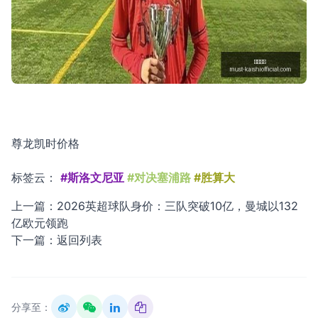
尊龙凯时价格
标签云：
#斯洛文尼亚
#对决塞浦路
#胜算大
上一篇：2026英超球队身价：三队突破10亿，曼城以132
亿欧元领跑
下一篇：返回列表
分享至：