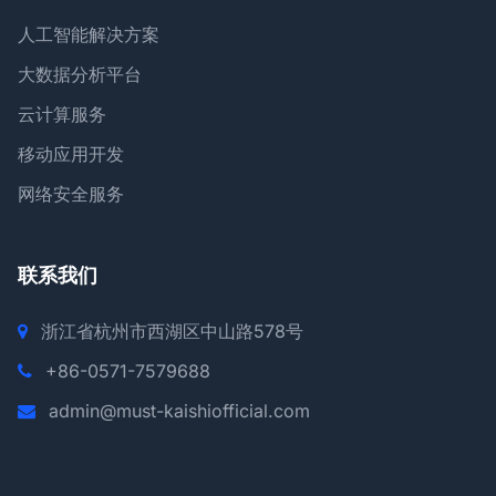
人工智能解决方案
大数据分析平台
云计算服务
移动应用开发
网络安全服务
联系我们
浙江省杭州市西湖区中山路578号
+86-0571-7579688
admin@must-kaishiofficial.com