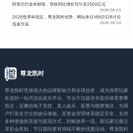
阿里巴巴发布财报，营收同比增长15%至2500亿元
2026-06-03
2026世界杯指定，尊龙凯时优势，网站单日冲到2026讨论
2026-06-03
迅速升温
尊龙凯时
尊龙凯时凭借强大的品牌影响力和全球信誉，成为深受玩家
欢迎的一站式综合娱乐平台。平台不仅提供丰富的体育赛事
投注，还囊括电子竞技、真人娱乐、彩票与棋牌项目，为用
户打造全方位的娱乐体验。其资金管理体系稳定安全，支持
多种便捷的充值与提现方式，到账效率一流。新玩家注册立
享彩金奖励，节日期间更有持续不断的优惠活动。尊龙凯时