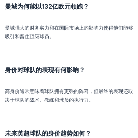
曼城为何能以132亿欧元领跑？
曼城强大的财务实力和在国际市场上的影响力使得他们能够
吸引和留住顶级球员。
身价对球队的表现有何影响？
高身价通常意味着球队拥有更强的阵容，但最终的表现还取
决于球队的战术、教练和球员的执行力。
未来英超球队的身价趋势如何？