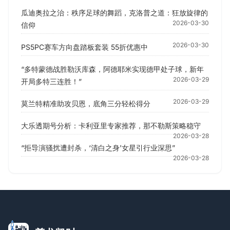
瓜迪奥拉之治：秩序足球的舞蹈，克洛普之道：狂放旋律的
2026-03-30
信仰
2026-03-30
PS5PC赛车方向盘踏板套装 55折优惠中
“多特蒙德战胜勒沃库森，阿德耶米实现德甲处子球，新年
2026-03-29
开局多特三连胜！”
2026-03-29
莫兰特精准助攻贝恩，底角三分轻松得分
大乐透期号分析：卡利亚里专家推荐，那不勒斯策略稳守
2026-03-28
“拒导演骚扰遭封杀，‘清白之身’女星引行业深思”
2026-03-28