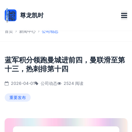
尊龙凯时
首页
新闻中心
公司动态
蓝军积分领跑曼城进前四，曼联滑至第
十三，热刺排第十四
2026-04-01
公司动态
2524 阅读
重要发布