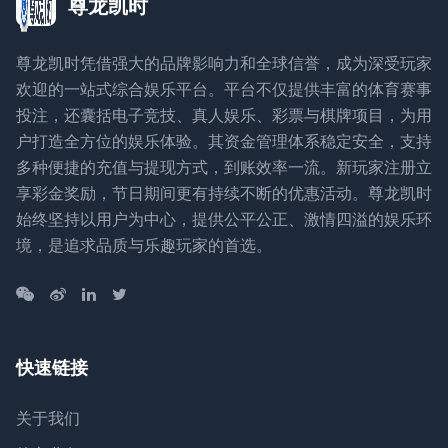
尊龙凯时
尊龙凯时凭借强大的品牌影响力和全球信誉，成为深受玩家
欢迎的一站式综合娱乐平台。平台不仅提供丰富的体育赛事
投注，还囊括电子竞技、真人娱乐、彩票与棋牌项目，为用
户打造全方位的娱乐体验。其资金管理体系稳定安全，支持
多种便捷的充值与提现方式，到账效率一流。新玩家注册立
享彩金奖励，节日期间更有持续不断的优惠活动。尊龙凯时
始终坚持以用户为中心，提供公平公正、激情四溢的娱乐环
境，是追求品质与乐趣玩家的首选。
快速链接
关于我们