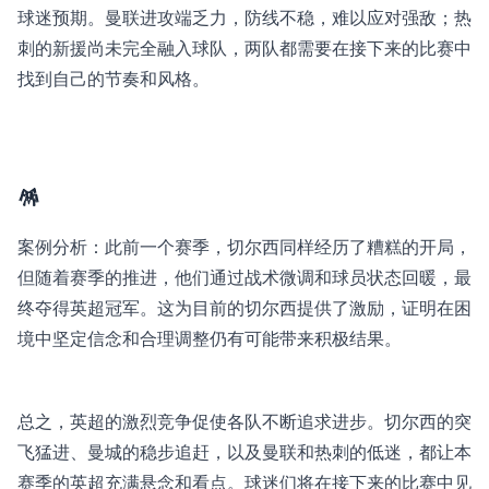
球迷预期。曼联进攻端乏力，防线不稳，难以应对强敌；热
刺的新援尚未完全融入球队，两队都需要在接下来的比赛中
找到自己的节奏和风格。
🪅
案例分析：此前一个赛季，切尔西同样经历了糟糕的开局，
但随着赛季的推进，他们通过战术微调和球员状态回暖，最
终夺得英超冠军。这为目前的切尔西提供了激励，证明在困
境中坚定信念和合理调整仍有可能带来积极结果。
总之，英超的激烈竞争促使各队不断追求进步。切尔西的突
飞猛进、曼城的稳步追赶，以及曼联和热刺的低迷，都让本
赛季的英超充满悬念和看点。球迷们将在接下来的比赛中见