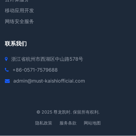
移动应用开发
网络安全服务
联系我们
浙江省杭州市西湖区中山路578号
+86-0571-7579688
admin@must-kaishiofficial.com
© 2025 尊龙凯时. 保留所有权利.
隐私政策
服务条款
网站地图