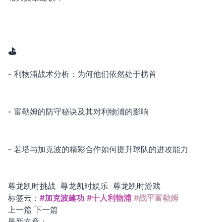
⛳
- 利物浦战术分析：为何他们依然处于榜首
- 富勒姆的防守秘诀及其对利物浦的影响
- 若塔与加克波的精彩合作如何提升球队的进攻能力
尊龙凯时挑战
尊龙凯时娱乐
尊龙凯时游戏
标签云：
#加克波建功
#十人利物浦
#战平富勒姆
上一篇
下一篇
最新文章：