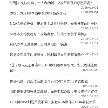
“[图]加克波建功，十人利物浦2-2战平富勒姆领跑联赛”
2026-03-04
2026-03-04
2020-2021赛季西甲第26轮亮点盘点
NCAA赛前分析：麦尼斯主场挑战来袭，专家推荐前区十码
2026-03-03
林德洛夫称赞梅努：成熟睿智，决策才智胜于同龄人
2026-03-03
2026-03-02
FIFA赛事余波警惕：足彩周期冷门频发
2026-03-02
河床欢迎马丁内斯归来，胜利篇章在利雅得落幕
“辽宁铁人在热身赛中以6-1横扫泰甲泰农大，安以恩独进两
2026-03-01
球”
揭秘八卦：词汇读音解读与2025年1月25日罗盘图览
2026-03-01
特朗普批评泽连斯基表现，泽连斯基反驳：美援仅还百亿债
2026-02-28
CBA與NBA判罰尺度不同，多數NBA動作在CBA易被吹罰
2026-02-28