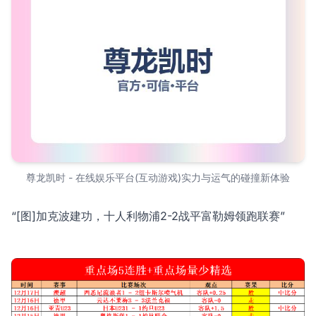
尊龙凯时 - 在线娱乐平台(互动游戏)实力与运气的碰撞新体验
“[图]加克波建功，十人利物浦2-2战平富勒姆领跑联赛”