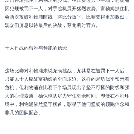
反击逐渐拖住了利物浦的步伐。在比赛进入下半场，利物浦
因犯规被罚下一人，对手趁机展开猛烈攻势。富勒姆抓住机
会两次攻破利物浦防线，将比分扳平。比赛变得更加激烈，
观众们屏息以待最后的决战，
尊龙凯时官方
。
十人作战的艰难与领跑的信念
这场比赛对利物浦来说充满挑战，尤其是在被罚下一人后，
只能以十人应战富勒姆的全面压迫。这样的局势似乎预示着
危机，但利物浦在比赛下半场展现出了坚不可摧的防线和强
大的心理素质，确保球队尽力守住剩余时间。即便在不利环
境中，利物浦依然坚守榜首，彰显了他们坚韧的领跑信念和
非凡的团队配合。