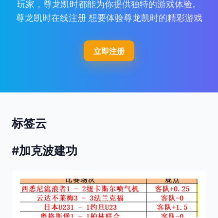
玩家，尊龙凯时都能为你提供独特的游戏体验。
尊龙凯时在线注册 想要体验尊龙凯时的精彩游戏
立即注册
标签云
#加克波建功