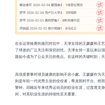
在全运资格赛的激烈对抗中，天津女排的王媛媛和王艺
了球迷的广泛关注和深切担忧。天津女排一直以来以强
题如今成为了公众关注的焦点。在这样的关键时刻，天
高强度赛事对球员健康的影响不容小觑。王媛媛作为天
则是年轻一代优秀主攻的佼佼者，
尊龙凯时平台
。然而
警钟。回顾近年来优秀运动员的职业生涯，过度透支身
间，对其职业生涯的持续性至关重要。