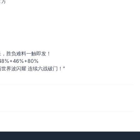
官方
呈，胜负难料一触即发！
8%+46%+80%
西世界波闪耀 连续六战破门！”