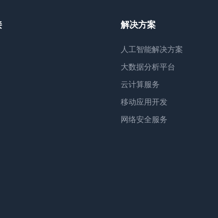
接
解决方案
人工智能解决方案
大数据分析平台
云计算服务
移动应用开发
网络安全服务