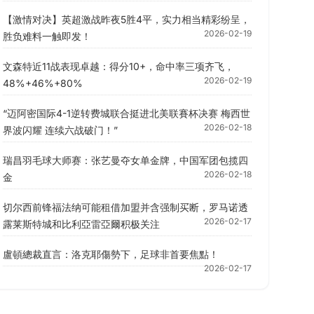
【激情对决】英超激战昨夜5胜4平，实力相当精彩纷呈，
2026-02-19
胜负难料一触即发！
文森特近11战表现卓越：得分10+，命中率三项齐飞，
2026-02-19
48%+46%+80%
“迈阿密国际4-1逆转费城联合挺进北美联賽杯决赛 梅西世
2026-02-18
界波闪耀 连续六战破门！”
瑞昌羽毛球大师赛：张艺曼夺女单金牌，中国军团包揽四
2026-02-18
金
切尔西前锋福法纳可能租借加盟并含强制买断，罗马诺透
2026-02-17
露莱斯特城和比利亞雷亞爾积极关注
盧頓總裁直言：洛克耶傷勢下，足球非首要焦點！
2026-02-17