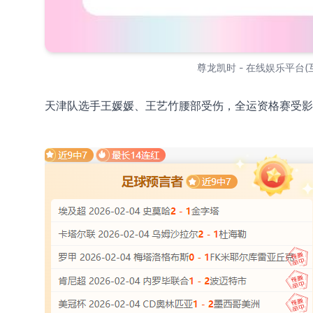
尊龙凯时 - 在线娱乐平台
天津队选手王媛媛、王艺竹腰部受伤，全运资格赛受影