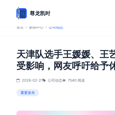
尊龙凯时
首页
新闻中心
公司动态
天津队选手王媛媛、王
受影响，网友呼吁给予
2026-02-21
公司动态
7540 阅读
重要发布