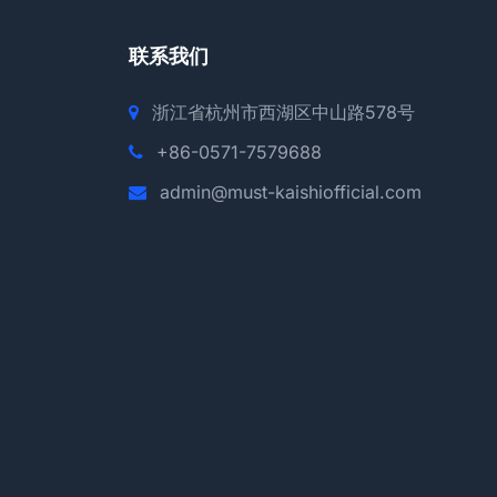
联系我们
浙江省杭州市西湖区中山路578号
+86-0571-7579688
admin@must-kaishiofficial.com