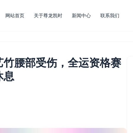
网站首页
关于尊龙凯时
新闻中心
联系我们
艺竹腰部受伤，全运资格赛
休息