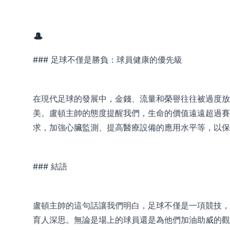
🎩
### 足球不僅是勝負：球員健康的優先級
在現代足球的發展中，金錢、流量和榮譽往往被過度放
美。盧頓主帥的態度提醒我們，生命的價值遠遠超過賽
求，加強心臟監測、提高醫療設備的應用水平等，以保
### 結語
盧頓主帥的這句話讓我們明白，足球不僅是一項競技，
育人深思。無論是場上的球員還是為他們加油助威的觀