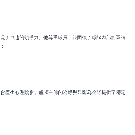
現了卓越的領導力。他尊重球員，並固強了球隊內部的團結
：
團隊都會產生心理陰影。盧頓主帥的冷靜與果斷為全隊提供了穩定