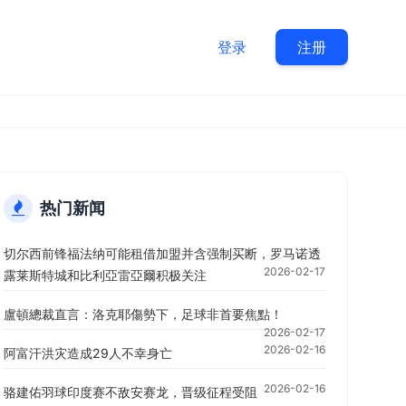
登录
注册
热门新闻
切尔西前锋福法纳可能租借加盟并含强制买断，罗马诺透
2026-02-17
露莱斯特城和比利亞雷亞爾积极关注
盧頓總裁直言：洛克耶傷勢下，足球非首要焦點！
2026-02-17
2026-02-16
阿富汗洪灾造成29人不幸身亡
2026-02-16
骆建佑羽球印度赛不敌安赛龙，晋级征程受阻