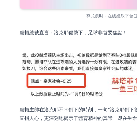
尊龙凯时 - 在线娱乐平台
盧頓總裁直言：洛克耶傷勢下，足球非首要焦點！
盧頓主帥在洛克耶不幸倒下的時刻，一句“洛克耶倒下
直指人心，更深刻地揭示了體育精神的真諦，即在生命