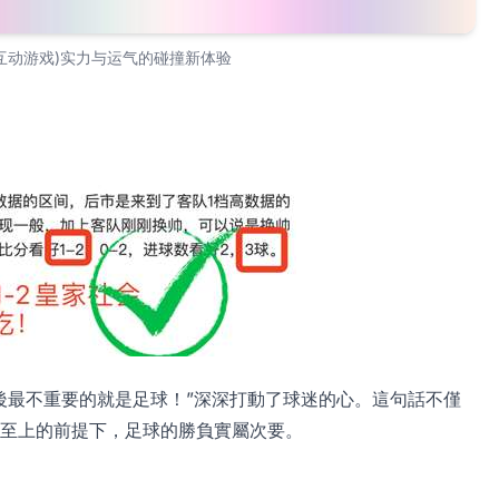
(互动游戏)实力与运气的碰撞新体验
後最不重要的就是足球！”深深打動了球迷的心。這句話不僅
至上的前提下，足球的勝負實屬次要。