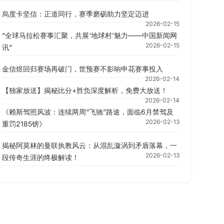
烏度卡坚信：正道同行，赛季磨砺助力坚定迈进
2026-02-15
“全球马拉松赛事汇聚，共展‘地球村’魅力——中国新闻网
2026-02-15
讯”
金信煜回归赛场再破门，世预赛不影响申花赛事投入
2026-02-14
【独家放送】揭秘比分+胜负深度解析，免费大放送！
2026-02-14
《赖斯驾照风波：连续两周“飞驰”路途，面临6月禁驾及
2026-02-13
重罚2185镑》
揭秘阿莫林的曼联执教风云：从混乱漩涡到矛盾落幕，一
2026-02-13
段传奇生涯的终极解读！