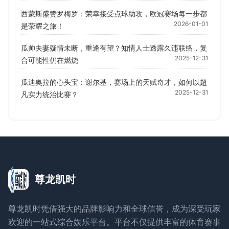
西蒙斯盛赞罗梅罗：荣幸接受点球助攻，欧冠赛场每一步都
2026-01-01
是荣耀之旅！
瓜帅夫妻疑情未断，重逢有望？知情人士透露久违联络，复
2025-12-31
合可能性仍在燃烧
瓜迪奥拉的心头宝：谢尔基，赛场上的天赋奇才，如何以超
2025-12-31
凡实力统治比赛？
尊龙凯时
尊龙凯时凭借强大的品牌影响力和全球信誉，成为深受玩家
欢迎的一站式综合娱乐平台。平台不仅提供丰富的体育赛事