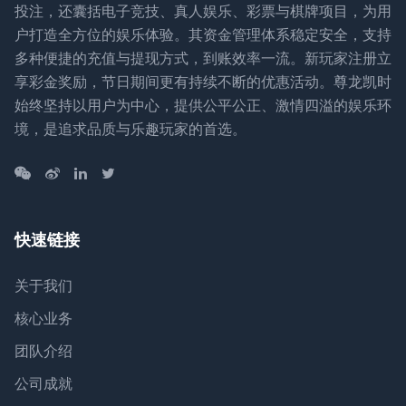
投注，还囊括电子竞技、真人娱乐、彩票与棋牌项目，为用
户打造全方位的娱乐体验。其资金管理体系稳定安全，支持
多种便捷的充值与提现方式，到账效率一流。新玩家注册立
享彩金奖励，节日期间更有持续不断的优惠活动。尊龙凯时
始终坚持以用户为中心，提供公平公正、激情四溢的娱乐环
境，是追求品质与乐趣玩家的首选。
快速链接
关于我们
核心业务
团队介绍
公司成就