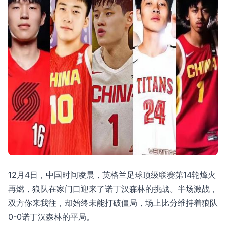
12月4日，中国时间凌晨，英格兰足球顶级联赛第14轮烽火
再燃，狼队在家门口迎来了诺丁汉森林的挑战。半场激战，
双方你来我往，却始终未能打破僵局，场上比分维持着狼队
0-0诺丁汉森林的平局。