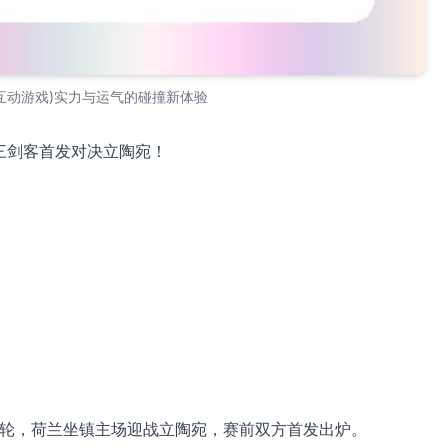
(互动游戏)实力与运气的碰撞新体验
三剑客首发对决立陶宛！
第10轮，荷兰坐镇主场迎战立陶宛，赛前双方首发出炉。