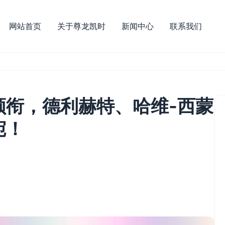
网站首页
关于尊龙凯时
新闻中心
联系我们
领衔，德利赫特、哈维-西蒙
宛！