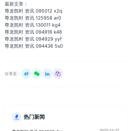
最新文章：
尊龙凯时 资讯 095012 x2q
尊龙凯时 资讯 125958 ar0
尊龙凯时 资讯 130011 kg4
尊龙凯时 资讯 094916 k48
尊龙凯时 资讯 094929 yyf
尊龙凯时 资讯 094436 5s0
分享至：
热门新闻
2025-12-27