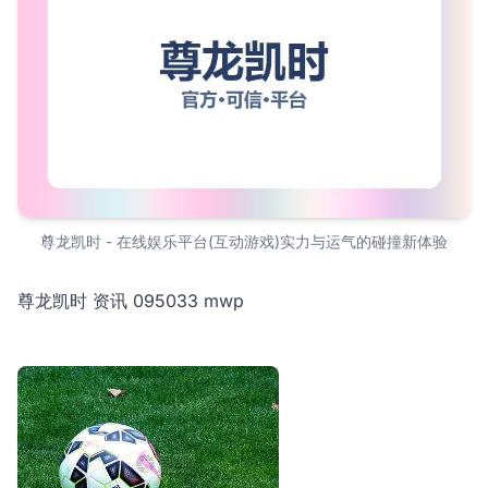
尊龙凯时 - 在线娱乐平台(互动游戏)实力与运气的碰撞新体验
尊龙凯时 资讯 095033 mwp