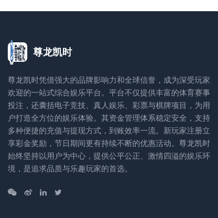
尊龙凯时
尊龙凯时凭借强大的品牌影响力和全球信誉，成为深受玩家
欢迎的一站式综合娱乐平台。平台不仅提供丰富的体育赛事
投注，还囊括电子竞技、真人娱乐、彩票与棋牌项目，为用
户打造全方位的娱乐体验。其资金管理体系稳定安全，支持
多种便捷的充值与提现方式，到账效率一流。新玩家注册立
享彩金奖励，节日期间更有持续不断的优惠活动。尊龙凯时
始终坚持以用户为中心，提供公平公正、激情四溢的娱乐环
境，是追求品质与乐趣玩家的首选。