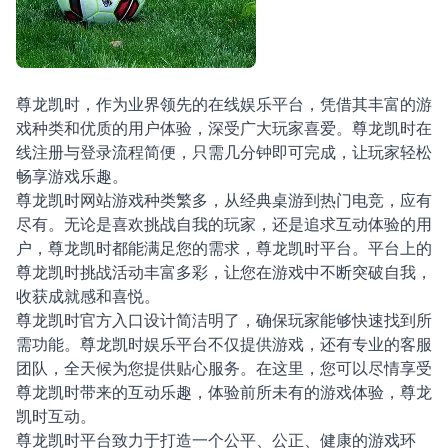
尊龙凯时，作为业界领先的在线娱乐平台，凭借其丰富的游
戏种类和优质的用户体验，深受广大玩家喜爱。尊龙凯时在
线注册与登录流程简便，只需几分钟即可完成，让玩家轻松
畅享游戏乐趣。
尊龙凯时网站游戏种类繁多，从经典桌游到热门电竞，应有
尽有。无论是喜欢挑战自我的玩家，还是追求互动体验的用
户，尊龙凯时都能满足您的需求，
尊龙凯时平台
。平台上的
尊龙凯时挑战活动丰富多彩，让您在游戏中不断突破自我，
收获成就感和喜悦。
尊龙凯时官方入口设计简洁明了，确保玩家能够快速找到所
需功能。尊龙凯时娱乐平台不仅提供游戏，还有专业的客服
团队，全天候为您提供贴心服务。在这里，您可以尽情享受
尊龙凯时带来的互动乐趣，体验前所未有的游戏体验，
尊龙
凯时互动
。
尊龙凯时平台致力于打造一个公平、公正、健康的游戏环