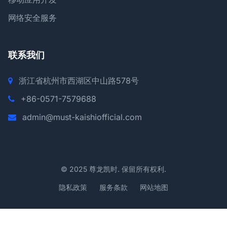
网络安全服务
联系我们
浙江省杭州市西湖区中山路578号
+86-0571-7579688
admin@must-kaishiofficial.com
© 2025 尊龙凯时. 保留所有权利.
隐私政策
服务条款
网站地图