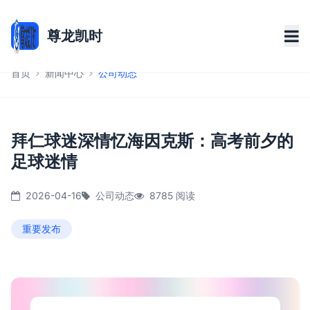
尊龙凯时
首页
新闻中心
公司动态
拜仁球迷深情忆海因克斯：高考前夕的
足球迷情
2026-04-16
公司动态
8785 阅读
重要发布