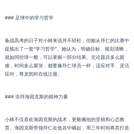
### 足球中的学习哲学
备战高考的日子对小林来说并不轻松，但她从拜仁的比赛中
提炼出了一套“学习哲学”。她认为，明确目标、规划清晰，
就如同控球一般，可以掌握一部分结果。无论题目多么困
难，时间多么紧张，都要像拜仁球员一样，适应对手、灵活
应对，
尊龙凯时在线注册
。
### 崇拜海因克斯的精神力量
小林不仅喜欢海因克斯的战术，更敬佩他的坚韧和心态教
育。海因克斯带领拜仁在低谷中崛起，用三年时间将其打造