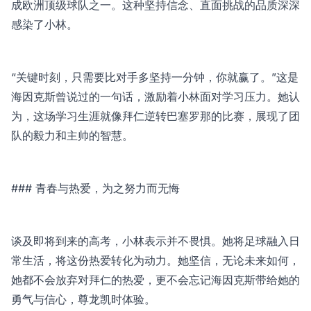
成欧洲顶级球队之一。这种坚持信念、直面挑战的品质深深
感染了小林。
“关键时刻，只需要比对手多坚持一分钟，你就赢了。”这是
海因克斯曾说过的一句话，激励着小林面对学习压力。她认
为，这场学习生涯就像拜仁逆转巴塞罗那的比赛，展现了团
队的毅力和主帅的智慧。
### 青春与热爱，为之努力而无悔
谈及即将到来的高考，小林表示并不畏惧。她将足球融入日
常生活，将这份热爱转化为动力。她坚信，无论未来如何，
她都不会放弃对拜仁的热爱，更不会忘记海因克斯带给她的
勇气与信心，
尊龙凯时体验
。