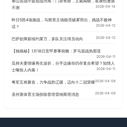
泰山首战中超迎战河南：门票售罄，主裁揭晓，崔康熙遭遇
2026-04-14
不测
昨日5胜4场激战，马斯里主场能否破雾而出，挑战不败神
2026-04-12
话？
2026-04-12
巴萨欲降薪续约莱万，多队关注球员动向
【独揭秘】1月18日意甲赛事前瞻：罗马迎战热那亚
2026-04-11
瓜帅夫妻情缘再生波折，分手边缘却仍存复合希望？知情人
2026-04-11
士曝惊人内幕！
2026-04-09
粤军五将聚首，力争战胜辽疆，迈向十二冠荣耀
2026-04-09
圣何塞体育主场拆除普塔雷纳斯塔消息