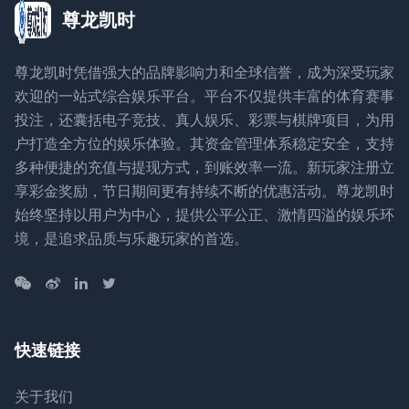
尊龙凯时
尊龙凯时凭借强大的品牌影响力和全球信誉，成为深受玩家
欢迎的一站式综合娱乐平台。平台不仅提供丰富的体育赛事
投注，还囊括电子竞技、真人娱乐、彩票与棋牌项目，为用
户打造全方位的娱乐体验。其资金管理体系稳定安全，支持
多种便捷的充值与提现方式，到账效率一流。新玩家注册立
享彩金奖励，节日期间更有持续不断的优惠活动。尊龙凯时
始终坚持以用户为中心，提供公平公正、激情四溢的娱乐环
境，是追求品质与乐趣玩家的首选。
快速链接
关于我们