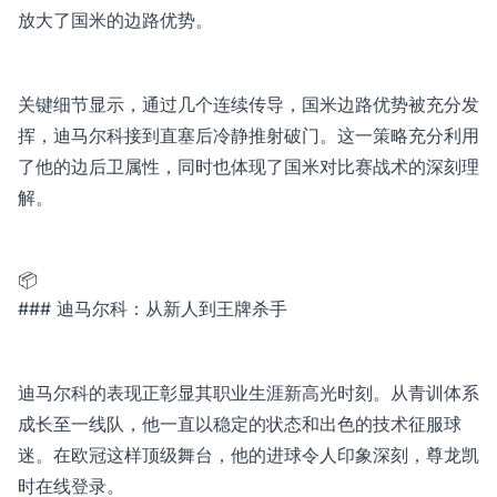
放大了国米的边路优势。
关键细节显示，通过几个连续传导，国米边路优势被充分发
挥，迪马尔科接到直塞后冷静推射破门。这一策略充分利用
了他的边后卫属性，同时也体现了国米对比赛战术的深刻理
解。
📦
### 迪马尔科：从新人到王牌杀手
迪马尔科的表现正彰显其职业生涯新高光时刻。从青训体系
成长至一线队，他一直以稳定的状态和出色的技术征服球
迷。在欧冠这样顶级舞台，他的进球令人印象深刻，
尊龙凯
时在线登录
。