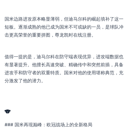
国米边路进攻原本略显薄弱，但迪马尔科的崛起填补了这一
短板。逐渐成熟的他已成为国米不可或缺的一员，是球队冲
击更高荣誉的重要拼图，
尊龙凯时在线注册
。
值得一提的是，迪马尔科在防守端表现优异，进攻端数据也
有显著提升。他擅长高速突破、精确传中和突然前插，具备
进攻手和防守者的双重特质。国米对他的使用堪称典范，充
分激发了他的潜力。
🐨
### 国米再现巅峰：欧冠战场上的全新格局