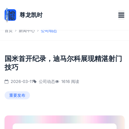
尊龙凯时
首页
新闻中心
公司动态
国米首开纪录，迪马尔科展现精湛射门
技巧
2026-03-11
公司动态
1616 阅读
重要发布