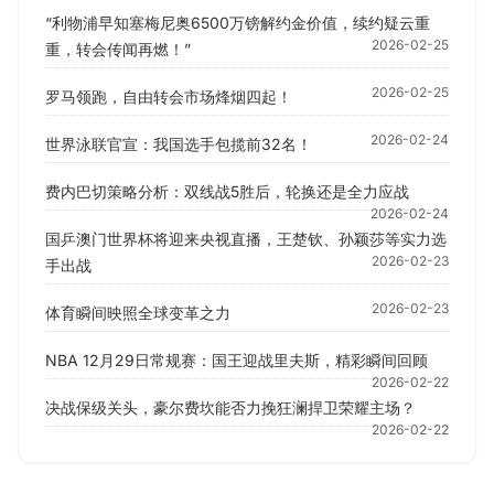
“利物浦早知塞梅尼奥6500万镑解约金价值，续约疑云重
2026-02-25
重，转会传闻再燃！”
2026-02-25
罗马领跑，自由转会市场烽烟四起！
2026-02-24
世界泳联官宣：我国选手包揽前32名！
费内巴切策略分析：双线战5胜后，轮换还是全力应战
2026-02-24
国乒澳门世界杯将迎来央视直播，王楚钦、孙颖莎等实力选
2026-02-23
手出战
2026-02-23
体育瞬间映照全球变革之力
NBA 12月29日常规赛：国王迎战里夫斯，精彩瞬间回顾
2026-02-22
决战保级关头，豪尔费坎能否力挽狂澜捍卫荣耀主场？
2026-02-22