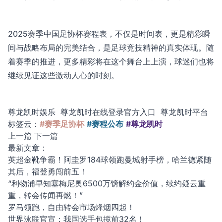
2025赛季中国足协杯赛程表，不仅是时间表，更是精彩瞬
间与战略布局的完美结合，是足球竞技精神的真实体现。随
着赛季的推进，更多精彩将在这个舞台上上演，球迷们也将
继续见证这些激动人心的时刻。
尊龙凯时娱乐
尊龙凯时在线登录官方入口
尊龙凯时平台
标签云：
#赛季足协杯
#赛程公布
#尊龙凯时
上一篇
下一篇
最新文章：
英超金靴争霸！阿圭罗184球领跑曼城射手榜，哈兰德紧随
其后，福登勇闯前五！
“利物浦早知塞梅尼奥6500万镑解约金价值，续约疑云重
重，转会传闻再燃！”
罗马领跑，自由转会市场烽烟四起！
世界泳联官宣：我国选手包揽前32名！