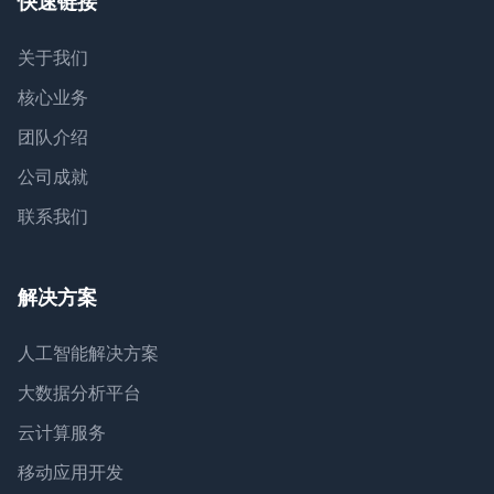
快速链接
关于我们
核心业务
团队介绍
公司成就
联系我们
解决方案
人工智能解决方案
大数据分析平台
云计算服务
移动应用开发