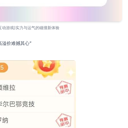
(互动游戏)实力与运气的碰撞新体验
高溢价难撼其心”