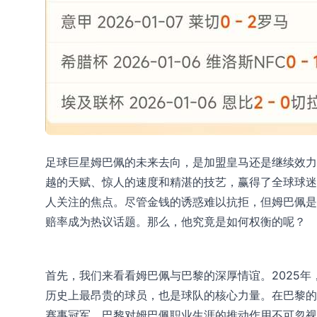
足球巨星姆巴佩的未来去向，是加盟皇马还是继续效力
越的天赋、惊人的速度和精湛的技艺，赢得了全球球迷
人关注的焦点。尽管金钱的诱惑难以抗拒，但姆巴佩是
赔率成为热议话题。那么，他究竟是如何权衡的呢？
首先，我们来看看姆巴佩与巴黎的深厚情谊。2025年
历史上最昂贵的球员，也是球队的核心力量。在巴黎的
赛事冠军。巴黎对姆巴佩职业生涯的推动作用不可忽视