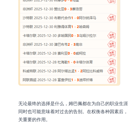
无论最终的选择是什么，姆巴佩都在为自己的职业生涯
同时也可能意味着对过去的告别。在权衡各种因素后，
关重要的作用。