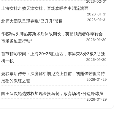
2026-02-01
上海女排击败天津女排，赛场欢呼声中泪流满面
2026-01-31
2026-01-31
北师大团队呈现春晚“巳升升”节目
“阿森纳头牌热苏斯术后休战期长，英超领跑者冬季转会
2026-01-30
市场紧迫需行动”
首节精彩瞬间：上海29-26胜山西，李添荣8分3板2助独
2026-01-30
树一帜
曼联幕后传奇：深度解析朗尼克上任前，初露锋芒但尚待
2026-01-29
磨砺的教练之谜
国王队次轮选秀权加现金换马刺，放弃场均7分边锋球员
2026-01-29