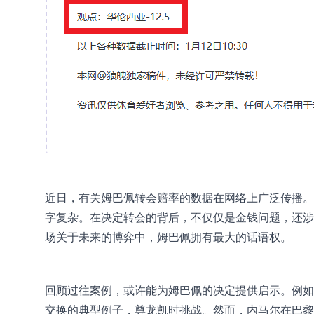
近日，有关姆巴佩转会赔率的数据在网络上广泛传播。
字复杂。在决定转会的背后，不仅仅是金钱问题，还涉
场关于未来的博弈中，姆巴佩拥有最大的话语权。
回顾过往案例，或许能为姆巴佩的决定提供启示。例如
交换的典型例子，
尊龙凯时挑战
。然而，内马尔在巴黎