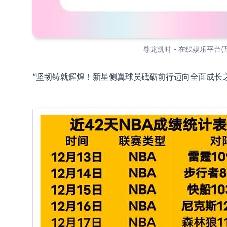
尊龙凯时 - 在线娱乐平台
“坚韧铸就辉煌！新星侧翼球员砥砺前行迈向全面成长之