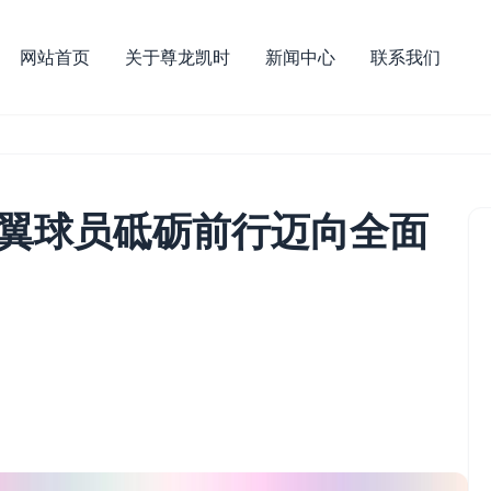
网站首页
关于尊龙凯时
新闻中心
联系我们
侧翼球员砥砺前行迈向全面