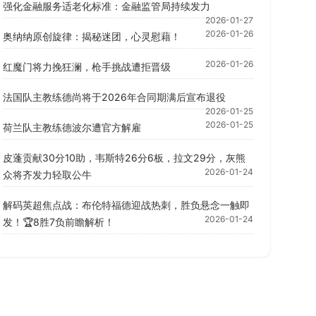
强化金融服务适老化标准：金融监管局持续发力
2026-01-27
2026-01-26
奥纳纳原创旋律：揭秘迷团，心灵慰藉！
2026-01-26
红魔门将力挽狂澜，枪手挑战遭拒晋级
法国队主教练德尚将于2026年合同期满后宣布退役
2026-01-25
2026-01-25
荷兰队主教练德波尔遭官方解雇
皮蓬贡献30分10助，韦斯特26分6板，拉文29分，灰熊
2026-01-24
众将齐发力轻取公牛
解码英超焦点战：布伦特福德迎战热刺，胜负悬念一触即
2026-01-24
发！🏆8胜7负前瞻解析！