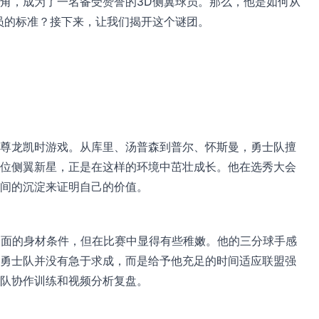
角，成为了一名备受赞誉的3D侧翼球员。那么，他是如何从
员的标准？接下来，让我们揭开这个谜团。
尊龙凯时游戏
。从库里、汤普森到普尔、怀斯曼，勇士队擅
位侧翼新星，正是在这样的环境中茁壮成长。他在选秀大会
间的沉淀来证明自己的价值。
全面的身材条件，但在比赛中显得有些稚嫩。他的三分球手感
勇士队并没有急于求成，而是给予他充足的时间适应联盟强
队协作训练和视频分析复盘。