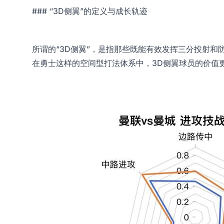
### “3D侧翼”的定义与成长轨迹
所谓的“3D侧翼”，是指那些既能有效发挥三分投射
在勇士这样的空间型打法体系中，3D侧翼球员的价值