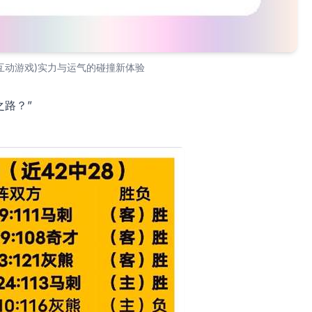
(互动游戏)实力与运气的碰撞新体验
路？”