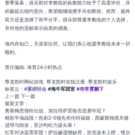
赛季落幕，俱乐部对李教练的执教能力给予了高度评价，并
积极提出续约意向，希望能继续携手共创辉煌。然而，最终
双方还是选择了和平分手。俱乐部尊重李教练的个人选择，
并对他的贡献表示由衷的感激。
海内存知己，天涯若比邻。让我们衷心祝愿李教练未来一切
顺利。
责任编辑: 体育24小时热点
尊龙凯时网站游戏
尊龙凯时在线注册
尊龙凯时娱乐
标签云：
#重磅转会
#海牛军团宣
#布李霄鹏下
上一篇
下一篇
最新文章：
奥斯梅恩领衔出战，加拉塔萨雷能否逆袭夺冠？
精彩半场战报！热刺2-0领先布伦特福德，西蒙斯独揽关键
进球与助攻，里沙利松力拔头筹！
红军对决蓝黑军团！萨拉赫遗憾缺席，加克波未上榜，维尔