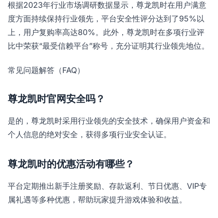
根据2023年行业市场调研数据显示，尊龙凯时在用户满意
度方面持续保持行业领先，平台安全性评分达到了95%以
上，用户复购率高达80%。此外，尊龙凯时在多项行业评
比中荣获“最受信赖平台”称号，充分证明其行业领先地位。
常见问题解答（FAQ）
尊龙凯时官网安全吗？
是的，尊龙凯时采用行业领先的安全技术，确保用户资金和
个人信息的绝对安全，获得多项行业安全认证。
尊龙凯时的优惠活动有哪些？
平台定期推出新手注册奖励、存款返利、节日优惠、VIP专
属礼遇等多种优惠，帮助玩家提升游戏体验和收益。