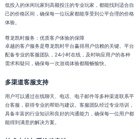
低投入的休闲玩家到高额投注的专业玩家，都能找到适合自
己的价格区间，确保每一位玩家都能享受到公平合理的价格
体验。
尊龙凯时服务：优质客户体验的保障
卓越的客户服务是尊龙凯时平台赢得用户信赖的关键。平台
配备专业的客服团队，24小时在线，及时响应用户的各种
需求和疑问，确保每一次游戏体验都顺畅愉快。
多渠道客服支持
用户可以通过在线聊天、电话、电子邮件等多种渠道联系平
台客服，获得专业的帮助与建议。客服团队经过专业培训，
具备丰富的行业知识和良好的沟通能力，确保每一位用户都
能得到满意的解决方案。