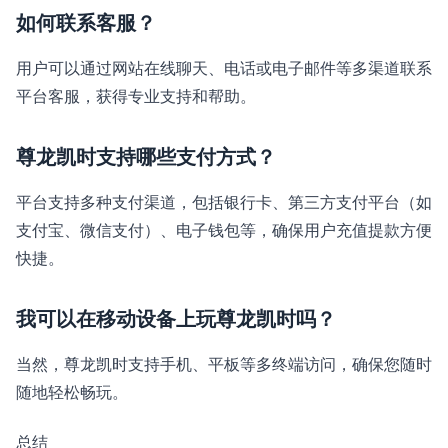
如何联系客服？
用户可以通过网站在线聊天、电话或电子邮件等多渠道联系
平台客服，获得专业支持和帮助。
尊龙凯时支持哪些支付方式？
平台支持多种支付渠道，包括银行卡、第三方支付平台（如
支付宝、微信支付）、电子钱包等，确保用户充值提款方便
快捷。
我可以在移动设备上玩尊龙凯时吗？
当然，尊龙凯时支持手机、平板等多终端访问，确保您随时
随地轻松畅玩。
总结