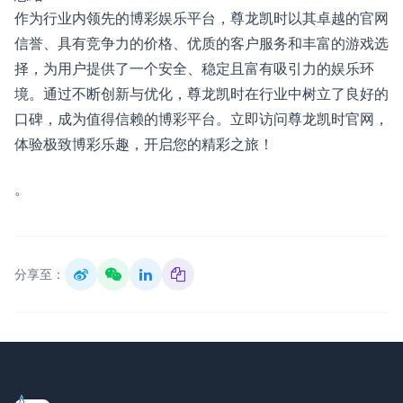
作为行业内领先的博彩娱乐平台，尊龙凯时以其卓越的官网
信誉、具有竞争力的价格、优质的客户服务和丰富的游戏选
择，为用户提供了一个安全、稳定且富有吸引力的娱乐环
境。通过不断创新与优化，尊龙凯时在行业中树立了良好的
口碑，成为值得信赖的博彩平台。立即访问尊龙凯时官网，
体验极致博彩乐趣，开启您的精彩之旅！
。
分享至：