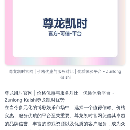
尊龙凯时官网 | 价格优惠与服务对比 | 优质体验平台 - Zunlong
Kaishi
尊龙凯时官网 | 价格优惠与服务对比 | 优质体验平台 -
Zunlong Kaishi
尊龙凯时优势
在当今多元化的博彩娱乐市场中，选择一个值得信赖、价格
实惠、服务优质的平台至关重要。尊龙凯时官网凭借其卓越
的品牌信誉、丰富的游戏资源以及优质的客户服务，成为众