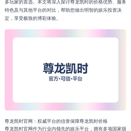
多玩家的首选。本文将深入探讨尊龙凯时的价格优势、服务
特色及与其他平台的对比，帮助您做出明智的娱乐投资决
定，享受极致的博彩体验。
尊龙凯时官网：权威平台的信誉保障
尊龙凯时价格
尊龙凯时官网作为行业内领先的娱乐平台，拥有多项国家级