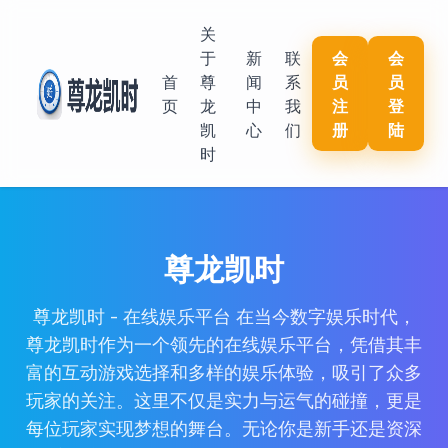
关
于
新
联
会
会
首
尊
闻
系
员
员
页
龙
中
我
注
登
凯
心
们
册
陆
时
尊龙凯时
尊龙凯时 - 在线娱乐平台 在当今数字娱乐时代，
尊龙凯时作为一个领先的在线娱乐平台，凭借其丰
富的互动游戏选择和多样的娱乐体验，吸引了众多
玩家的关注。这里不仅是实力与运气的碰撞，更是
每位玩家实现梦想的舞台。无论你是新手还是资深