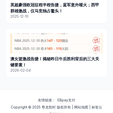
英超豪强欧冠征程半程告捷，蓝军意外哑火；西甲
群雄激战，仅马竞独占鳌头！
2025-12-10
澳女篮激战告捷！揭秘昨日午后胜利背后的三大关
键要素！
2026-02-04
友情链接：
EBpay支付
Copyright © 2025
尊龙凯时
版权所有 |
网站地图
|
标签云