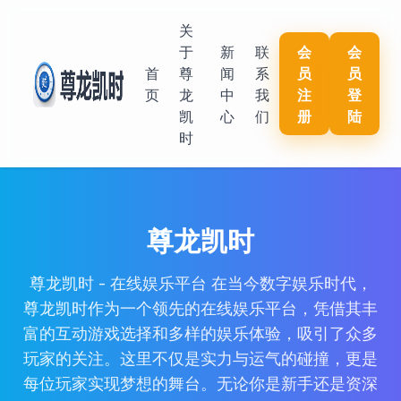
关
于
新
联
会
会
首
尊
闻
系
员
员
页
龙
中
我
注
登
凯
心
们
册
陆
时
尊龙凯时
尊龙凯时 - 在线娱乐平台 在当今数字娱乐时代，
尊龙凯时作为一个领先的在线娱乐平台，凭借其丰
富的互动游戏选择和多样的娱乐体验，吸引了众多
玩家的关注。这里不仅是实力与运气的碰撞，更是
每位玩家实现梦想的舞台。无论你是新手还是资深