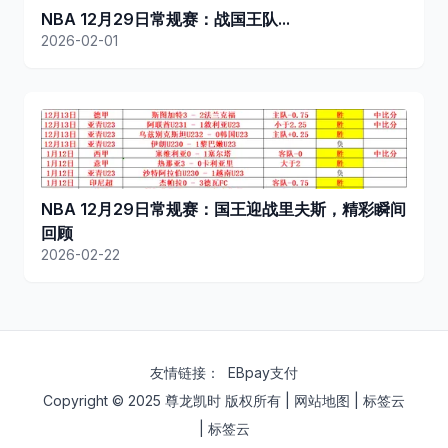
NBA 12月29日常规赛：战国王队...
2026-02-01
NBA 12月29日常规赛：国王迎战里夫斯，精彩瞬间
回顾
2026-02-22
友情链接：
EBpay支付
Copyright © 2025
尊龙凯时
版权所有 |
网站地图
|
标签云
|
标签云