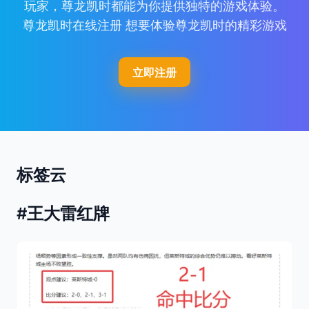
玩家，尊龙凯时都能为你提供独特的游戏体验。
尊龙凯时在线注册 想要体验尊龙凯时的精彩游戏
立即注册
标签云
#王大雷红牌