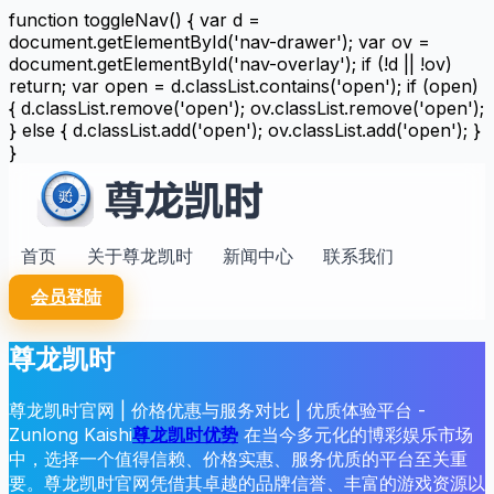
function toggleNav() { var d =
document.getElementById('nav-drawer'); var ov =
document.getElementById('nav-overlay'); if (!d || !ov)
return; var open = d.classList.contains('open'); if (open)
{ d.classList.remove('open'); ov.classList.remove('open');
} else { d.classList.add('open'); ov.classList.add('open'); }
}
首页
关于尊龙凯时
新闻中心
联系我们
会员登陆
尊龙凯时
尊龙凯时官网 | 价格优惠与服务对比 | 优质体验平台 -
Zunlong Kaishi
尊龙凯时优势
在当今多元化的博彩娱乐市场
中，选择一个值得信赖、价格实惠、服务优质的平台至关重
要。尊龙凯时官网凭借其卓越的品牌信誉、丰富的游戏资源以