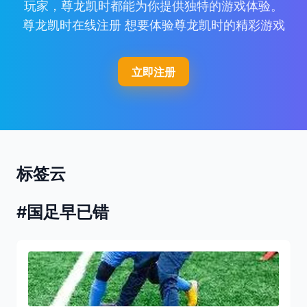
玩家，尊龙凯时都能为你提供独特的游戏体验。
尊龙凯时在线注册 想要体验尊龙凯时的精彩游戏
立即注册
标签云
#国足早已错