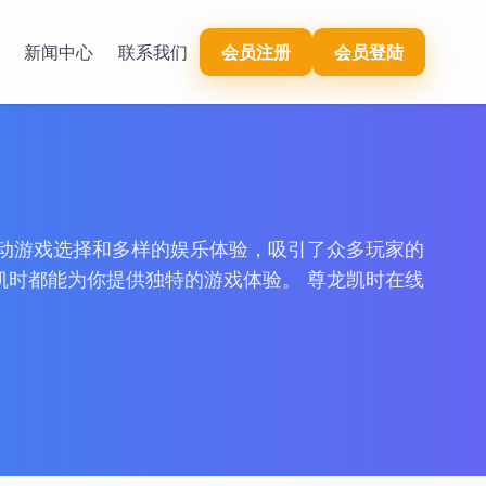
时
新闻中心
联系我们
会员注册
会员登陆
互动游戏选择和多样的娱乐体验，吸引了众多玩家的
时都能为你提供独特的游戏体验。 尊龙凯时在线