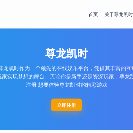
首页
关于尊龙凯
尊龙凯时
代，尊龙凯时作为一个领先的在线娱乐平台，凭借其丰富的
玩家实现梦想的舞台。无论你是新手还是资深玩家，尊龙凯
注册 想要体验尊龙凯时的精彩游戏
立即注册