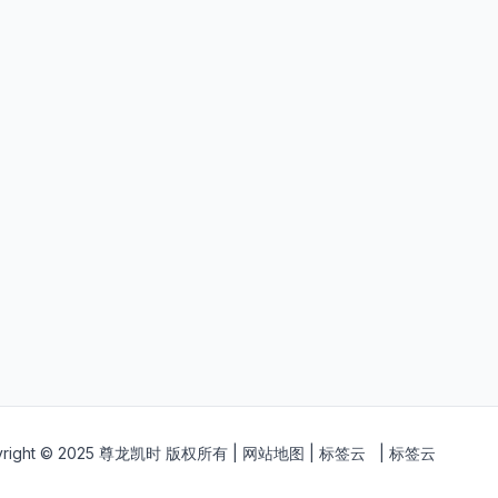
right © 2025
尊龙凯时
版权所有 |
网站地图
|
标签云
|
标签云