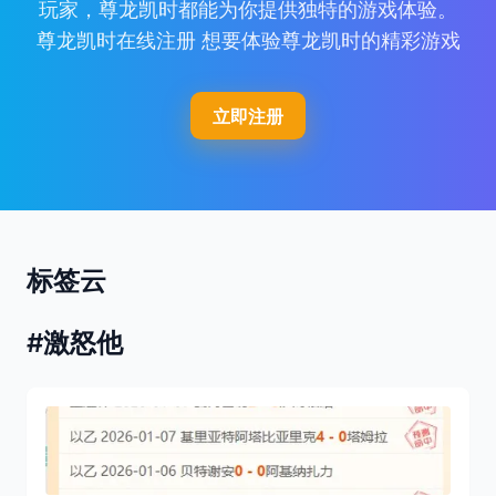
玩家，尊龙凯时都能为你提供独特的游戏体验。
尊龙凯时在线注册 想要体验尊龙凯时的精彩游戏
立即注册
标签云
#激怒他