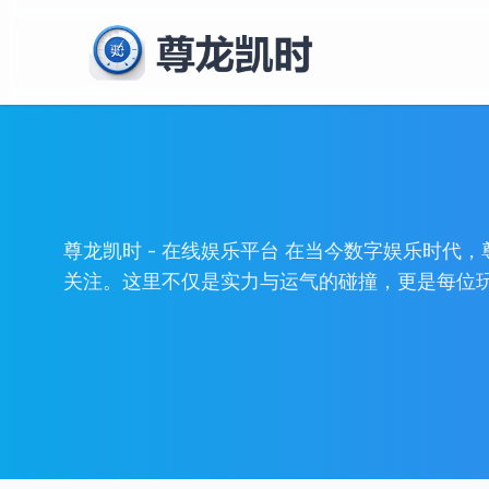
尊龙凯时 - 在线娱乐平台 在当今数字娱乐时
关注。这里不仅是实力与运气的碰撞，更是每位