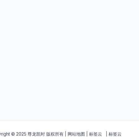
right © 2025
尊龙凯时
版权所有 |
网站地图
|
标签云
|
标签云