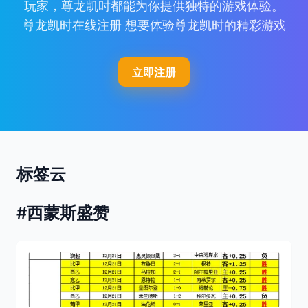
玩家，尊龙凯时都能为你提供独特的游戏体验。
尊龙凯时在线注册 想要体验尊龙凯时的精彩游戏
立即注册
标签云
#西蒙斯盛赞