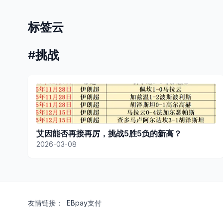
标签云
#挑战
艾因能否再接再厉，挑战5胜5负的新高？
2026-03-08
友情链接：
EBpay支付