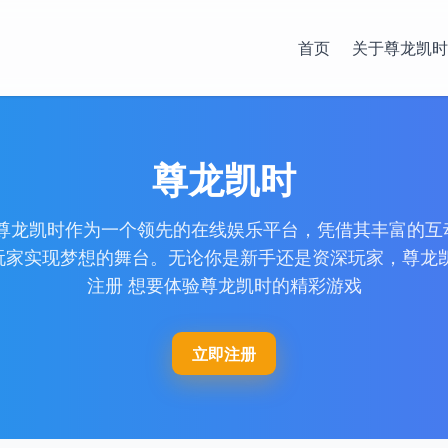
首页
关于尊龙凯
尊龙凯时
代，尊龙凯时作为一个领先的在线娱乐平台，凭借其丰富的
玩家实现梦想的舞台。无论你是新手还是资深玩家，尊龙凯
注册 想要体验尊龙凯时的精彩游戏
立即注册