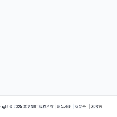
right © 2025
尊龙凯时
版权所有 |
网站地图
|
标签云
|
标签云