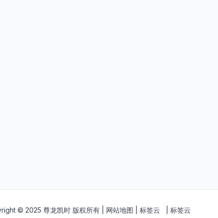
right © 2025
尊龙凯时
版权所有 |
网站地图
|
标签云
|
标签云