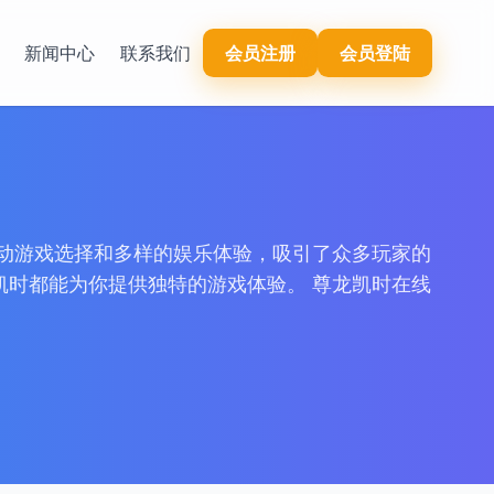
时
新闻中心
联系我们
会员注册
会员登陆
互动游戏选择和多样的娱乐体验，吸引了众多玩家的
时都能为你提供独特的游戏体验。 尊龙凯时在线