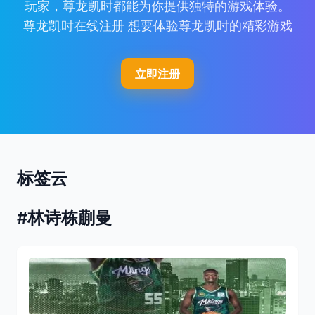
玩家，尊龙凯时都能为你提供独特的游戏体验。
尊龙凯时在线注册 想要体验尊龙凯时的精彩游戏
立即注册
标签云
#林诗栋蒯曼