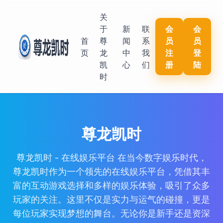
关
于
新
联
会
会
首
尊
闻
系
员
员
页
龙
中
我
注
登
凯
心
们
册
陆
时
尊龙凯时
尊龙凯时 - 在线娱乐平台 在当今数字娱乐时代，
尊龙凯时作为一个领先的在线娱乐平台，凭借其丰
富的互动游戏选择和多样的娱乐体验，吸引了众多
玩家的关注。这里不仅是实力与运气的碰撞，更是
每位玩家实现梦想的舞台。无论你是新手还是资深