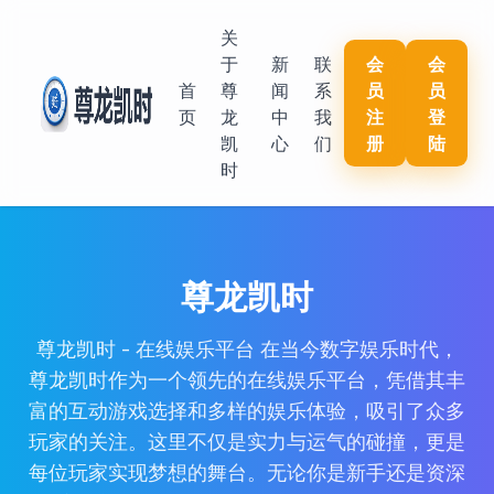
关
于
新
联
会
会
首
尊
闻
系
员
员
页
龙
中
我
注
登
凯
心
们
册
陆
时
尊龙凯时
尊龙凯时 - 在线娱乐平台 在当今数字娱乐时代，
尊龙凯时作为一个领先的在线娱乐平台，凭借其丰
富的互动游戏选择和多样的娱乐体验，吸引了众多
玩家的关注。这里不仅是实力与运气的碰撞，更是
每位玩家实现梦想的舞台。无论你是新手还是资深