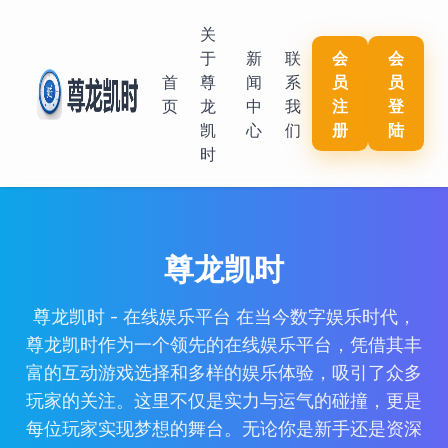
关
于
新
联
会
会
首
尊
闻
系
员
员
页
龙
中
我
注
登
凯
心
们
册
陆
时
尊龙凯时
尊龙凯时 - 在线娱乐平台 在当今数字娱乐时代，
尊龙凯时作为一个领先的在线娱乐平台，凭借其丰
富的互动游戏选择和多样的娱乐体验，吸引了众多
玩家的关注。这里不仅是实力与运气的碰撞，更是
每位玩家实现梦想的舞台。无论你是新手还是资深