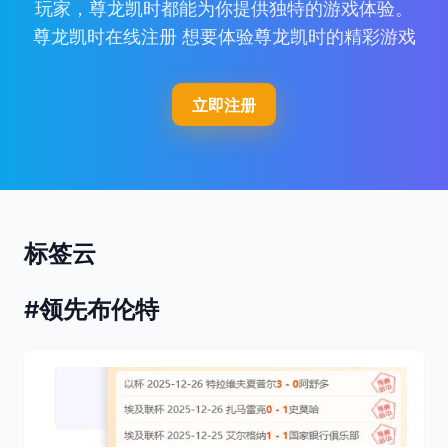
玩家，尊龙凯时都能为你提供独特的游戏体验。
尊龙凯时在线注册 想要体验尊龙凯时的精彩游戏
立即注册
标签云
#领先布伦特