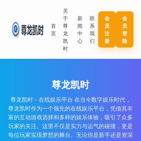
关
于
新
联
会
会
首
尊
闻
系
员
员
页
龙
中
我
注
登
凯
心
们
册
陆
时
尊龙凯时
尊龙凯时 - 在线娱乐平台 在当今数字娱乐时代，
尊龙凯时作为一个领先的在线娱乐平台，凭借其丰
富的互动游戏选择和多样的娱乐体验，吸引了众多
玩家的关注。这里不仅是实力与运气的碰撞，更是
每位玩家实现梦想的舞台。无论你是新手还是资深