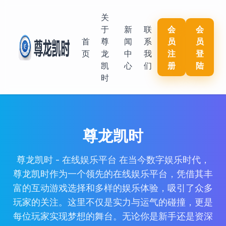
关
于
新
联
会
会
首
尊
闻
系
员
员
页
龙
中
我
注
登
凯
心
们
册
陆
时
尊龙凯时
尊龙凯时 - 在线娱乐平台 在当今数字娱乐时代，
尊龙凯时作为一个领先的在线娱乐平台，凭借其丰
富的互动游戏选择和多样的娱乐体验，吸引了众多
玩家的关注。这里不仅是实力与运气的碰撞，更是
每位玩家实现梦想的舞台。无论你是新手还是资深