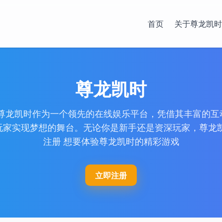
首页
关于尊龙凯
尊龙凯时
代，尊龙凯时作为一个领先的在线娱乐平台，凭借其丰富的
玩家实现梦想的舞台。无论你是新手还是资深玩家，尊龙凯
注册 想要体验尊龙凯时的精彩游戏
立即注册