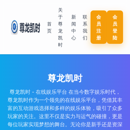
关
于
新
联
会
会
首
尊
闻
系
员
员
页
龙
中
我
注
登
凯
心
们
册
陆
时
尊龙凯时
尊龙凯时 - 在线娱乐平台 在当今数字娱乐时代，
尊龙凯时作为一个领先的在线娱乐平台，凭借其丰
富的互动游戏选择和多样的娱乐体验，吸引了众多
玩家的关注。这里不仅是实力与运气的碰撞，更是
每位玩家实现梦想的舞台。无论你是新手还是资深