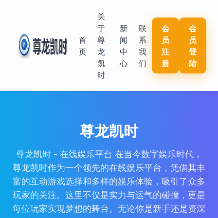
关
于
新
联
会
会
首
尊
闻
系
员
员
页
龙
中
我
注
登
凯
心
们
册
陆
时
尊龙凯时
尊龙凯时 - 在线娱乐平台 在当今数字娱乐时代，
尊龙凯时作为一个领先的在线娱乐平台，凭借其丰
富的互动游戏选择和多样的娱乐体验，吸引了众多
玩家的关注。这里不仅是实力与运气的碰撞，更是
每位玩家实现梦想的舞台。无论你是新手还是资深