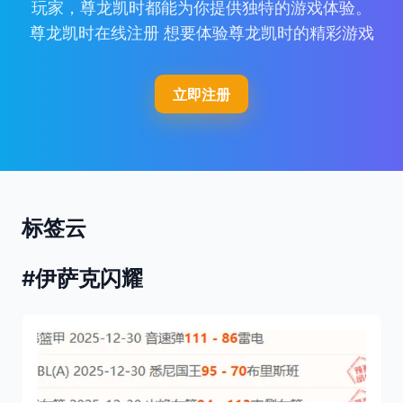
玩家，尊龙凯时都能为你提供独特的游戏体验。
尊龙凯时在线注册 想要体验尊龙凯时的精彩游戏
立即注册
标签云
#伊萨克闪耀