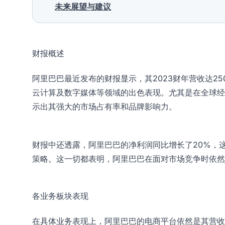
未来展望与建议
财报概述
阿里巴巴最近发布的财报显示，其2023财年营收达2
云计算及数字媒体等领域的出色表现。尤其是在全球经
示出其强大的市场占有率和品牌影响力。
财报中还透露，阿里巴巴的净利润同比增长了20%，
策略。这一切都表明，阿里巴巴在面对市场竞争时依
各业务板块表现
在具体业务表现上，阿里巴巴的电商平台依然是其营收